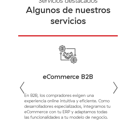
Servicios destacados
Algunos de nuestros
servicios
eCommerce B2B
gura,
En B2B, los compradores exigen una
n
experiencia online intuitiva y eficiente. Como
Plat
desarrolladores especializados, integramos tu
indi
eCommerce con tu ERP y adaptamos todas
func
las funcionalidades a tu modelo de negocio.
expe
vent