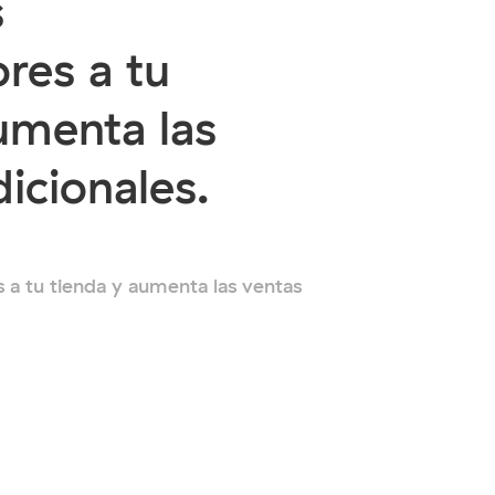
s
res a tu
umenta las
dicionales.
 a tu tienda y aumenta las ventas