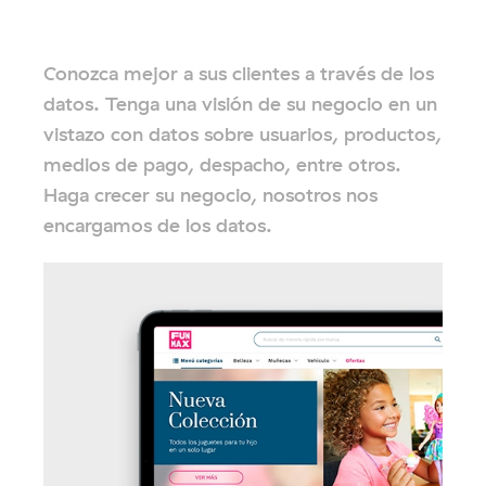
Conozca mejor a sus clientes a través de los
datos. Tenga una visión de su negocio en un
vistazo con datos sobre usuarios, productos,
medios de pago, despacho, entre otros.
Haga crecer su negocio, nosotros nos
encargamos de los datos.