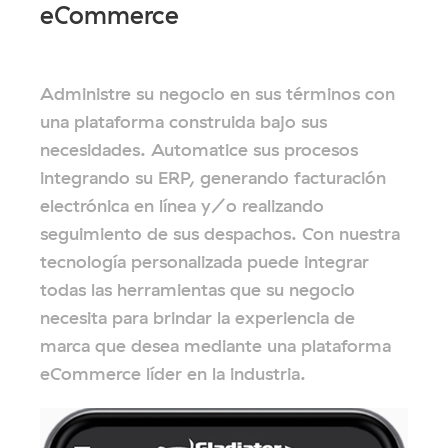
eCommerce
Administre su negocio en sus términos con
una plataforma construida bajo sus
necesidades. Automatice sus procesos
integrando su ERP, generando facturación
electrónica en línea y/o realizando
seguimiento de sus despachos. Con nuestra
tecnología personalizada puede integrar
todas las herramientas que su negocio
necesita para brindar la experiencia de
marca que desea mediante una plataforma
eCommerce líder en la industria.